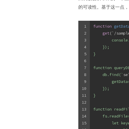
的可读性。基于这一点，可
1
function
getDat
2
get
(`/sampl
3
        console
4
    });
5
}
6
7
function queryD
8
    db.find(`
se
9
        getData
10
    });
11
}
12
13
function readFi
14
    fs.readFile
15
        let key