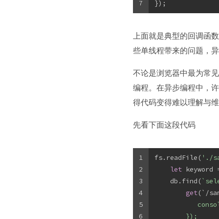
7
});
上面就是典型的回调函数，不
些单线程带来的问题，异步编
不论是浏览器中最为常见的
编程。在异步编程中，许多
得代码变得难以理解与维
先看下面这段代码
1
fs.readFile(
'./s
2
let
 keyword 
3
    db.find(
`sel
4
get
(`/sa
5
           conso
6
        });