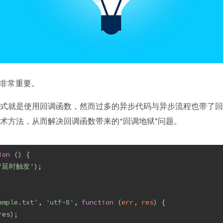
t 中非常重要。
式就是使用回调函数，然而过多的异步代码与异步流程也带了回
术方法，从而解决回调函数带来的“回调地狱”问题。
ion
 (
) 
{
'延时触发'
);
ample.txt'
, 
'utf-8'
, 
function
 (
err, res
) 
{
res);