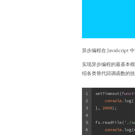
异步编程在 JavaScrip
实现异步编程的最基本模
绍各类替代回调函数的技
1
setTimeout(
funct
2
console
.log(
3
}, 
2000
);
4
5
fs.readFile(
'./s
6
console
.log(