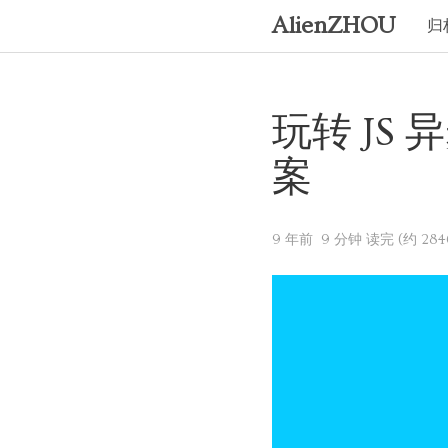
AlienZHOU
归
玩转 JS
案
9 年前
9 分钟 读完 (约 284