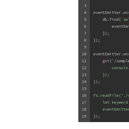
3
4
eventEmitter.on
5
    db.find(
`se
6
        eventEm
7
    });
8
});
9
10
eventEmitter.on
11
get
(`/sampl
12
        console
13
    });
14
});
15
16
fs.readFile('./
17
    let keyword
18
    eventEmitte
19
});