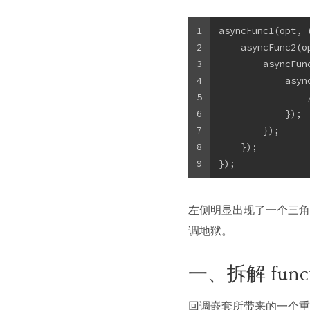
1
asyncFunc1(opt, 
2
    asyncFunc2(o
3
        asyncFun
4
            asyn
5
6
            });
7
        });
8
    });
9
});
左侧明显出现了一个三角
调地狱。
一、拆解 funct
回调嵌套所带来的一个重