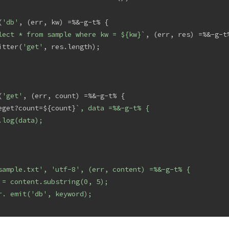
(
'db'
, (err, kw) =%&-g-t% {
lect * from sample where kw = 
${kw}
`
, (err, res) =%&-g-t
itter(
'get'
, res.length);
(
'get'
, (err, count) =%&-g-t% {
eget?count=${count}
`, data =%&-g-t% {
.log(data);
sample.txt', 'utf-8', (err, content) =%&-g-t% {
 = content.substring(0, 5);
r. emit('db', keyword);