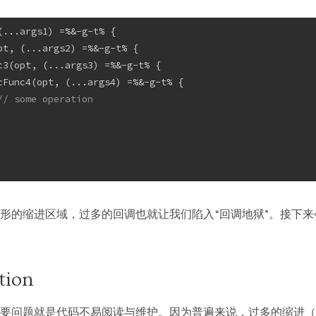
(...args1) =%&-g-t% {
pt, (...args2) =%&-g-t% {
c3(opt, (...args3) =%&-g-t% {
cFunc4(opt, (...args4) =%&-g-t% {
// some operation
形的缩进区域，过多的回调也就让我们陷入“回调地狱”。接下
ion
要问题就是代码不易阅读与维护。因为普遍来说，过多的缩进（