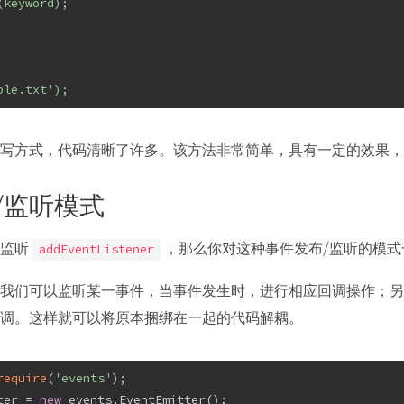
(keyword);
ple.txt');
写方式，代码清晰了许多。该方法非常简单，具有一定的效果，
/监听模式
件监听
，那么你对这种事件发布/监听的模式
addEventListener
我们可以监听某一事件，当事件发生时，进行相应回调操作；另
调。这样就可以将原本捆绑在一起的代码解耦。
require
(
'events'
);
ter = 
new
 events.EventEmitter();