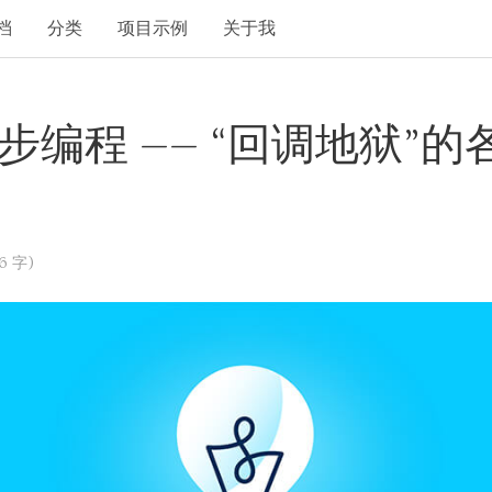
档
分类
项目示例
关于我
 异步编程 —— “回调地狱”
6 字)