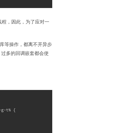
是单线程，因此，为了应对一
数据库等操作，都离不开异步
杂、过多的回调嵌套都会使
-g-t% {