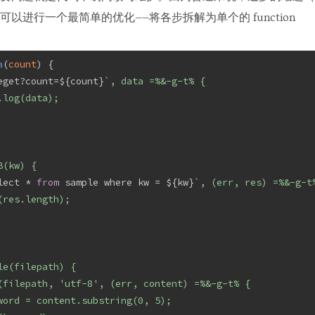
以进行一个最简单的优化——将各步拆解为单个的 function
a
(
count
) 
{
eget?count=${count}
`, data =%&-g-t% {
.log(data);
B(kw) {
lect * 
from
 sample where kw = ${kw}
`, (err, res) =%&-g-t
(res.length);
le(filepath) {
(filepath, 'utf-8', (err, content) =%&-g-t% {
word = content.substring(0, 5);