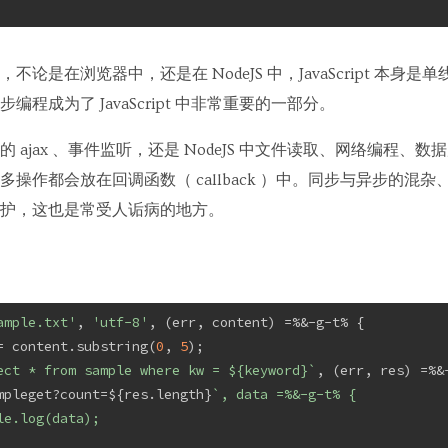
论是在浏览器中，还是在 NodeJS 中，JavaScript 本身
程成为了 JavaScript 中非常重要的一部分。
 ajax 、事件监听，还是 NodeJS 中文件读取、网络编程、
操作都会放在回调函数（ callback ）中。同步与异步的混
护，这也是常受人诟病的地方。
ample.txt'
, 
'utf-8'
, (err, content) =%&-g-t% {
= content.substring(
0
, 
5
);
ect * from sample where kw = 
${keyword}
`
, (err, res) =%&
mpleget?count=${res.length}
`, data =%&-g-t% {
le.log(data);