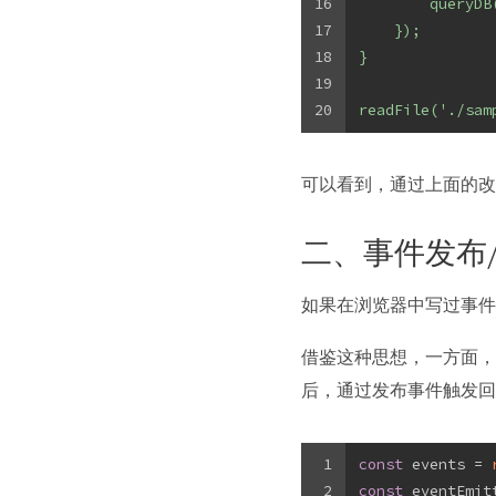
16
        queryDB
17
    });
18
}
19
20
readFile('./sam
可以看到，通过上面的改
二、事件发布
如果在浏览器中写过事
借鉴这种思想，一方面，
后，通过发布事件触发回
1
const
 events = 
2
const
 eventEmit