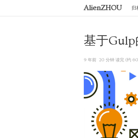
AlienZHOU
归
基于Gu
9 年前
20 分钟 读完 (约 60