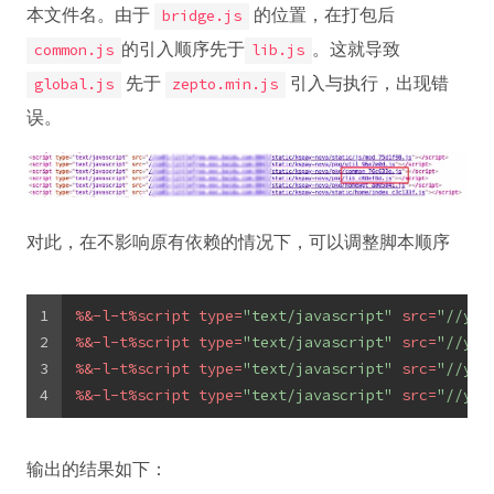
本文件名。由于
的位置，在打包后
bridge.js
的引入顺序先于
。这就导致
common.js
lib.js
先于
引入与执行，出现错
global.js
zepto.min.js
误。
对此，在不影响原有依赖的情况下，可以调整脚本顺序
1
%&-l-t%
script
type
=
"text/javascript"
src
=
"//you
2
%&-l-t%
script
type
=
"text/javascript"
src
=
"//you
3
%&-l-t%
script
type
=
"text/javascript"
src
=
"//you
4
%&-l-t%
script
type
=
"text/javascript"
src
=
"//you
输出的结果如下：