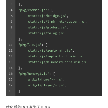
3
],
4
'pkg/common.js'
: [
5
'static/js/bridge.js'
,
6
'static/js/link.interceptor.js'
,
7
'static/js/global.js'
,
8
'static/js/felog.js'
9
],
10
'pkg/lib.js'
: [
11
'static/js/zepto.min.js'
,
12
'static/js/zepto.touch.min.js'
,
13
'static/js/bluebird.core.min.js'
14
],
15
'pkg/homewgt.js'
: [
16
'widget/home/**.js'
,
17
'widget/player/*.js'
,
18
]
优化后的DCL变为了11.20s。