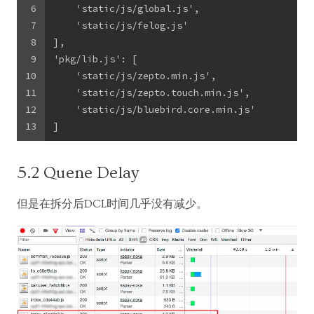
6
    'static/js/global.js',
7
    'static/js/felog.js'
8
],
9
'pkg/lib.js': [
10
    'static/js/zepto.min.js',
11
    'static/js/zepto.touch.min.js',
12
    'static/js/bluebird.core.min.js'
13
]
5.2 Quene Delay
但是在拆分后DCL时间几乎没有减少。