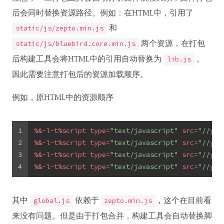
后会同时替换资源路径。例如：在HTML中，引用了
和
static/js/zepto.min.js
两个资源，在打包
static/js/bluebird.core.min.js
后构建工具会将HTML中的引用自动替换为
。
lib.js
因此需要注意打包后的资源加载顺序。
例如，原HTML中的资源顺序
1
%&-l-t%
script
type
=
"text/javascript"
src
=
"//you
2
%&-l-t%
script
type
=
"text/javascript"
src
=
"//you
3
%&-l-t%
script
type
=
"text/javascript"
src
=
"//you
4
%&-l-t%
script
type
=
"text/javascript"
src
=
"//you
其中
依赖于
，这个在目前看
global.js
zepto.min.js
来没有问题。但是由于打包合并，构建工具会自动替换脚