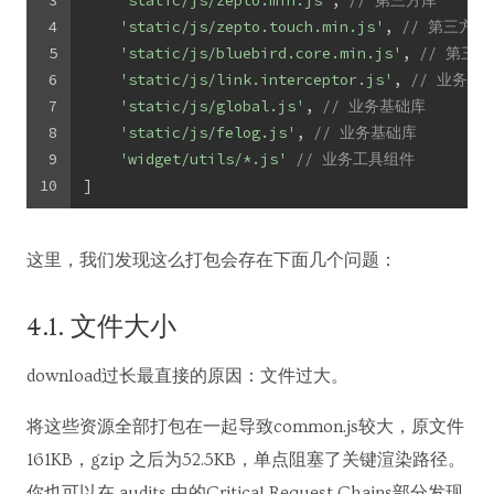
3
'static/js/zepto.min.js'
, 
// 第三方库
4
'static/js/zepto.touch.min.js'
, 
// 第三方库
5
'static/js/bluebird.core.min.js'
, 
// 第三
6
'static/js/link.interceptor.js'
, 
// 业务基
7
'static/js/global.js'
, 
// 业务基础库
8
'static/js/felog.js'
, 
// 业务基础库
9
'widget/utils/*.js'
// 业务工具组件
10
]
这里，我们发现这么打包会存在下面几个问题：
4.1. 文件大小
download过长最直接的原因：文件过大。
将这些资源全部打包在一起导致common.js较大，原文件
161KB，gzip 之后为52.5KB，单点阻塞了关键渲染路径。
你也可以在 audits 中的Critical Request Chains部分发现