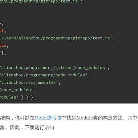
zhou/programming/gitrepo/test.js'
:
},
ll
,
'/Users/alienzhou/programming/gitrepo/test.js'
,
lse
,
[],
/alienzhou/programming/gitrepo/node_modules'
,
/alienzhou/programming/node_modules'
,
/alienzhou/node_modules'
,
/node_modules'
,
modules'
 ] } }
结构，也可以在
Node源码
中找到Module类的构造方法。其中
象。因此，下面这行语句