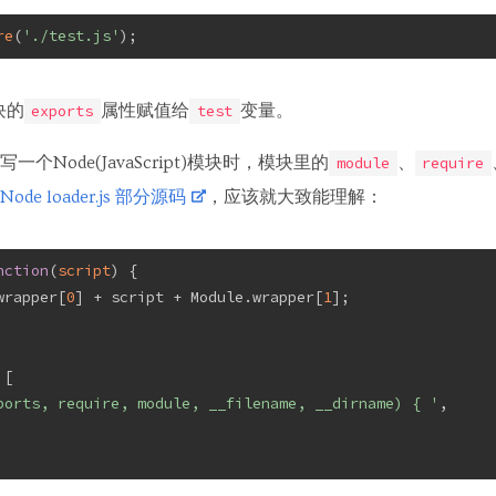
re
(
'./test.js'
);
块的
属性赋值给
变量。
exports
test
Node(JavaScript)模块时，模块里的
、
module
require
Node loader.js 部分源码
，应该就大致能理解：
nction
(
script
) 
{
wrapper[
0
] + script + Module.wrapper[
1
];
 [
ports, require, module, __filename, __dirname) { '
,