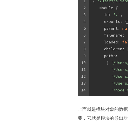
1
{ 
'/Users/alien
2
   Module {
3
     id: 
'.'
,
4
     exports: {
5
     parent: 
nu
6
     filename: 
7
     loaded: 
fa
8
     children: 
9
     paths:
10
      [ 
'/Users
11
'/Users
12
'/Users
13
'/Users
14
'/node_
上面就是模块对象的数据
要，它就是模块的导出对