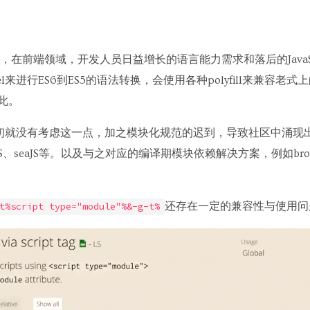
在前端领域，开发人员日益增长的语言能力需求和落后的JavaSc
l来进行ES6到ES5的语法转换，会使用各种polyfill来兼容老
如此。
在设计之初就没有考虑这一点，加之模块化规范的迟到，导致社区中涌
JS、seaJS等。以及与之对应的编译期模块依赖解决方案，例如browse
还存在一定的兼容性与使用问
t%script type="module"%&-g-t%