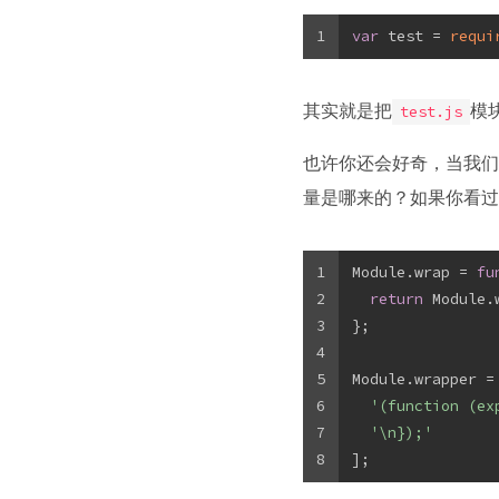
1
var
 test = 
requi
其实就是把
模
test.js
也许你还会好奇，当我们写一个
量是哪来的？如果你看过
1
Module.wrap = 
fu
2
return
 Module.
3
};
4
5
Module.wrapper =
6
'(function (ex
7
'\n});'
8
];