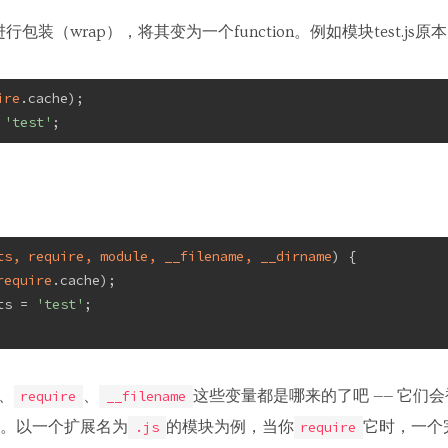
包装（wrap），将其变为一个function。例如模块test.js原
ire
.cache);
 
'test'
;
ts, require, module, __filename, __dirname
) 
{
require
.cache);
ts = 
'test'
;
、
、
这些变量都是哪来的了吧 —— 它们会被
require
__filename
。以一个扩展名为
的模块为例，当你
它时，一个
.js
require