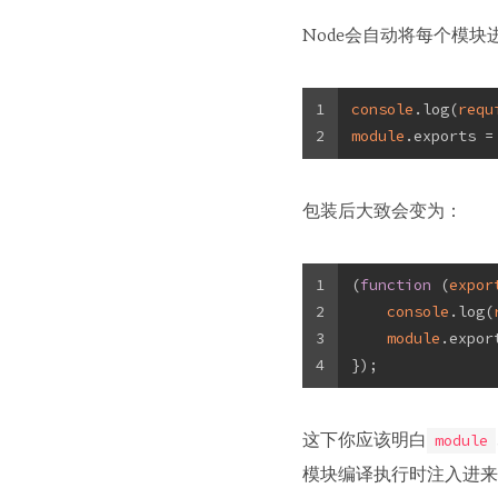
Node会自动将每个模块进行
1
console
.log(
requ
2
module
.exports =
包装后大致会变为：
1
(
function
 (
expor
2
console
.log(
3
module
.expor
4
});
这下你应该明白
module
模块编译执行时注入进来