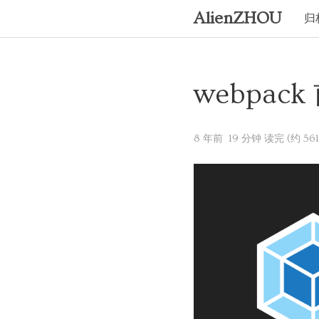
AlienZHOU
归
webpa
8 年前
19 分钟 读完 (约 561