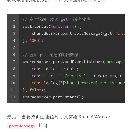
1
// 定时轮询，发送 get 指令的消息
2
setInterval(
function
 (
) 
{
3
    sharedWorker.port.postMessage({
get
: 
true
})
4
}, 
1000
);
5
6
// 监听 get 消息的返回数据
7
sharedWorker.port.addEventListener(
'message'
, 
8
const
 data = e.data;
9
const
 text = 
'[receive] '
 + data.msg + 
' —
10
console
.log(
'[Shared Worker] receive messa
11
}, 
false
);
12
sharedWorker.port.start();
最后，当要跨页面通信时，只需给 Shared Worker
即可：
postMessage