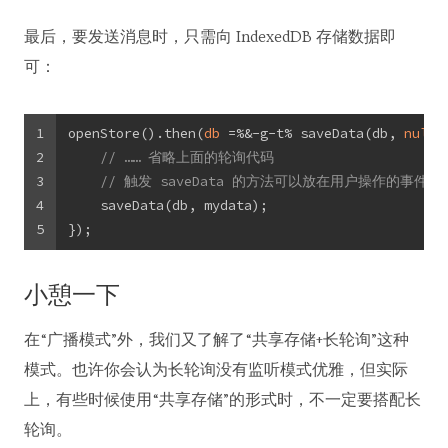
最后，要发送消息时，只需向 IndexedDB 存储数据即
可：
1
openStore().then(
db
 =%&-g-t%
 saveData(db, 
null
)
2
// …… 省略上面的轮询代码
3
// 触发 saveData 的方法可以放在用户操作的事件监
4
    saveData(db, mydata);
5
});
小憩一下
在“广播模式”外，我们又了解了“共享存储+长轮询”这种
模式。也许你会认为长轮询没有监听模式优雅，但实际
上，有些时候使用“共享存储”的形式时，不一定要搭配长
轮询。