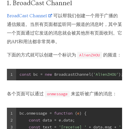
1. BroadCast Channel
BroadCast Channel
可以帮我们创建一个用于广播的
通信频道。当所有页面都监听同一频道的消息时，其中某
一个页面通过它发送的消息就会被其他所有页面收到。它
的API和用法都非常简单。
下面的方式就可以创建一个标识为
的频道：
AlienZHOU
1
const
 bc = 
new
 BroadcastChannel(
'AlienZHOU'
);
各个页面可以通过
来监听被广播的消息：
onmessage
1
bc.onmessage = 
function
 (
e
) 
{
2
const
 data = e.data;
3
const
 text = 
'[receive] '
 + data.msg + 
' ——