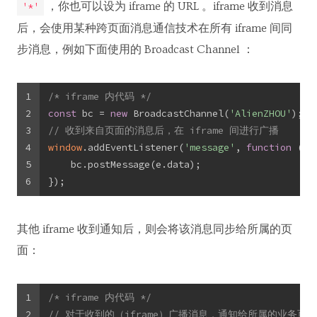
，你也可以设为 iframe 的 URL 。iframe 收到消息
'*'
后，会使用某种跨页面消息通信技术在所有 iframe 间同
步消息，例如下面使用的 Broadcast Channel ：
1
/* iframe 内代码 */
2
const
 bc = 
new
 BroadcastChannel(
'AlienZHOU'
);
3
// 收到来自页面的消息后，在 iframe 间进行广播
4
window
.addEventListener(
'message'
, 
function
 (
e
)
5
    bc.postMessage(e.data);
6
});
其他 iframe 收到通知后，则会将该消息同步给所属的页
面：
1
/* iframe 内代码 */
2
// 对于收到的（iframe）广播消息，通知给所属的业务页面