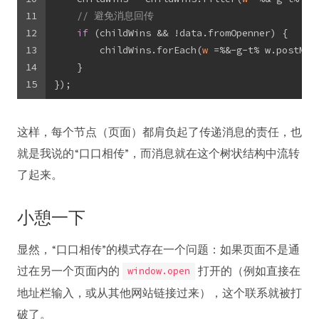
11
// 避免消息回传
12
if
 (childWins && !data.fromOpenner) {
13
        childWins.forEach(
w
 =%&-g-t%
 w.postMes
14
    }
15
});
这样，每个节点（页面）都肩负起了传递消息的责任，也
就是我说的“口口相传”，而消息就在这个树状结构中流转
了起来。
小憩一下
显然，“口口相传”的模式存在一个问题：如果页面不是通
过在另一个页面内的
打开的（例如直接在
window.open
地址栏输入，或从其他网站链接过来），这个联系就被打
破了。