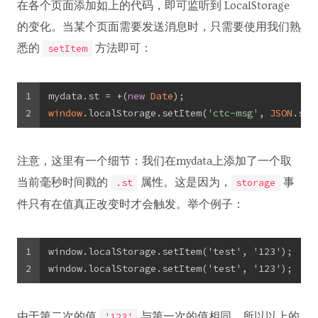
在各个页面添加如上的代码，即可监听到 LocalStorage
的变化。当某个页面需要发送消息时，只需要使用我们熟
悉的
方法即可：
setItem
1
mydata.st = +(
new
Date
);
2
window
.localStorage.setItem(
'ctc-msg'
, 
JSON
.str
注意，这里有一个细节：我们在mydata上添加了一个取
当前毫秒时间戳的
属性。这是因为，
事
.st
storage
件只有在值真正改变时才会触发。举个例子：
1
window.localStorage.setItem('test', '123');
2
window.localStorage.setItem('test', '123');
由于第二次的值
与第一次的值相同，所以以上的
'123'