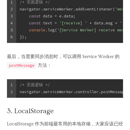
1
/* 页面逻辑 */
2
navigator.serviceWorker.addEventListener(
'messa
3
const
 data = e.data;
4
const
 text = 
'[receive] '
 + data.msg + 
' ——
5
console
.log(
'[Service Worker] receive messa
6
});
最后，当需要同步消息时，可以调用 Service Worker 的
方法：
postMessage
1
/* 页面逻辑 */
2
navigator.serviceWorker.controller.postMessage(
3. LocalStorage
LocalStorage 作为前端最常用的本地存储，大家应该已经