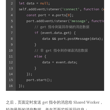
2
let
 data = 
null
;
3
self.addEventListener(
'connect'
, 
function
 (
e
) 
4
const
 port = e.ports[
0
];
5
    port.addEventListener(
'message'
, 
function
 
6
// get 指令则返回存储的消息数据
7
if
 (event.data.get) {
8
            data && port.postMessage(data);
9
        }
10
// 非 get 指令则存储该消息数据
11
else
 {
12
            data = event.data;
13
        }
14
    });
15
    port.start();
16
});
之后，页面定时发送 get 指令的消息给 Shared Worker，
轮询最新的消息数据，并在页面监听返回信息：