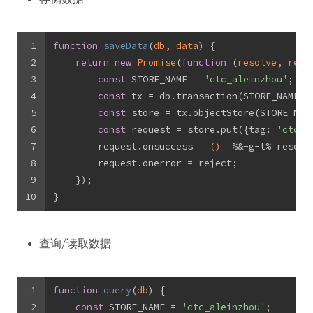
1
function
saveData
(
db, data
) 
{
2
return
new
Promise
(
function
 (
resolve, reje
3
const
 STORE_NAME = 
'ctc_aleinzhou'
;
4
const
 tx = db.transaction(STORE_NAME, 
5
const
 store = tx.objectStore(STORE_NAM
6
const
 request = store.put({
tag
: 
'ctc_d
7
        request.onsuccess = 
()
 =%&-g-t%
 resolv
8
        request.onerror = reject;
9
    });
10
}
查询/读取数据
1
function
query
(
db
) 
{
2
const
 STORE_NAME = 
'ctc_aleinzhou'
;