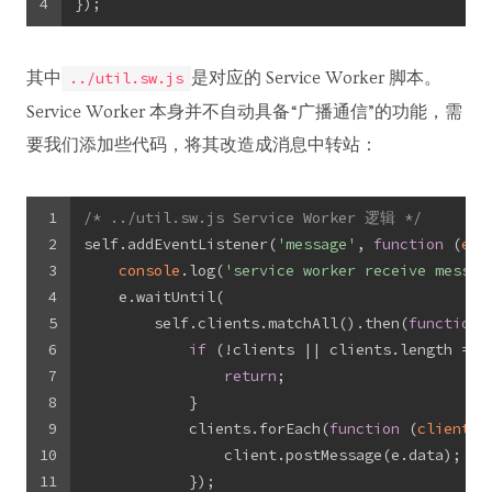
4
});
其中
是对应的 Service Worker 脚本。
../util.sw.js
Service Worker 本身并不自动具备“广播通信”的功能，需
要我们添加些代码，将其改造成消息中转站：
1
/* ../util.sw.js Service Worker 逻辑 */
2
self.addEventListener(
'message'
, 
function
 (
e
) 
3
console
.log(
'service worker receive messag
4
    e.waitUntil(
5
        self.clients.matchAll().then(
function
 
6
if
 (!clients || clients.length ===
7
return
;
8
            }
9
            clients.forEach(
function
 (
client
) 
10
                client.postMessage(e.data);
11
            });