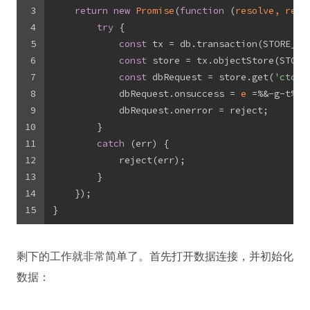
3
return
new
Promise
(
function
 (
resolve, reje
4
try
 {
5
const
 tx = db.transaction(STORE_NA
6
const
 store = tx.objectStore(STORE
7
const
 dbRequest = store.get(
'ctc_d
8
            dbRequest.onsuccess = 
e
 =%&-g-t%
 r
9
            dbRequest.onerror = reject;
10
        }
11
catch
 (err) {
12
            reject(err);
13
        }
14
    });
15
}
剩下的工作就非常简单了。首先打开数据连接，并初始化
数据：