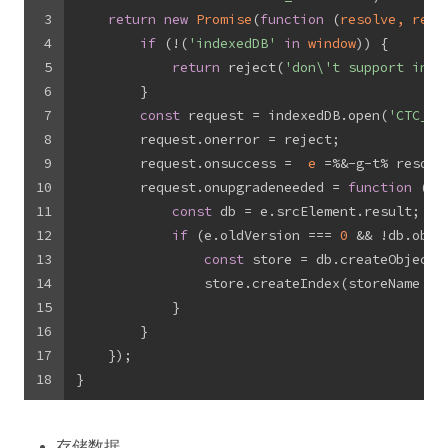
3
return
new
Promise
(
function
 (
resolve, reje
4
if
 (!(
'indexedDB'
in
window
)) {
5
return
 reject(
'don\'t support inde
6
        }
7
const
 request = indexedDB.open(
'CTC_DB
8
        request.onerror = reject;
9
        request.onsuccess =  
e
 =%&-g-t%
 resolv
10
        request.onupgradeneeded = 
function
 (
e
)
11
const
 db = e.srcElement.result;
12
if
 (e.oldVersion === 
0
 && !db.obje
13
const
 store = db.createObjectS
14
                store.createIndex(storeName + 
15
            }
16
        }
17
    });
18
}
存储数据