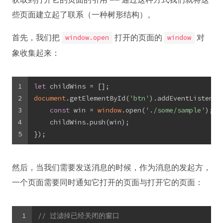
些页面建立起了联系（一种树形结构）。
首先，我们把
打开的页面的
对
window.open
window
象收集起来：
1
let
 childWins = [];
2
document
.getElementById(
'btn'
).addEventListener
3
const
 win = 
window
.open(
'./some/sample'
);
4
    childWins.push(win);
5
});
然后，当我们需要发送消息的时候，作为消息的发起方，
一个页面需要同时通知它打开的页面与打开它的页面：
1
// 过滤掉已经关闭的窗口