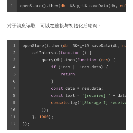
1
openStore().then(
db
 =%&-g-t%
 saveData(db, 
null
)
对于消息读取，可以在连接与初始化后轮询：
1
openStore().then(
db
 =%&-g-t%
 saveData(db, 
null
2
    setInterval(
function
 (
) 
{
3
        query(db).then(
function
 (
res
) 
{
4
if
 (!res || !res.data) {
5
return
;
6
            }
7
const
 data = res.data;
8
const
 text = 
'[receive] '
 + data.m
9
console
.log(
'[Storage I] receive m
10
        });
11
    }, 
1000
);
12
});