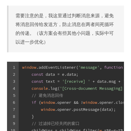
需要注意的是，我这里通过判断消息来源，避免
将消息回传给发送方，防止消息在两者间死循环
的传递。（该方案会有些其他小问题，实际中可
以进一步优化）
1
window
.addEventListener(
'message'
, 
function
 (
e
2
const
 data = e.data;
3
const
 text = 
'[receive] '
 + data.msg + 
' —
4
console
.log(
'[Cross-document Messaging] re
5
// 避免消息回传
6
if
 (
window
.opener && !
window
.opener.closed
7
window
.opener.postMessage(data);
8
    }
9
// 过滤掉已经关闭的窗口
10
    childWins = childWins.filter(
w
 =%&-g-t%
 !w