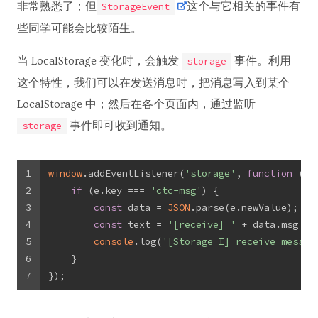
非常熟悉了；但
这个与它相关的事件有
StorageEvent
些同学可能会比较陌生。
当 LocalStorage 变化时，会触发
事件。利用
storage
这个特性，我们可以在发送消息时，把消息写入到某个
LocalStorage 中；然后在各个页面内，通过监听
事件即可收到通知。
storage
1
window
.addEventListener(
'storage'
, 
function
 (
e
)
2
if
 (e.key === 
'ctc-msg'
) {
3
const
 data = 
JSON
.parse(e.newValue);
4
const
 text = 
'[receive] '
 + data.msg + 
5
console
.log(
'[Storage I] receive messag
6
    }
7
});