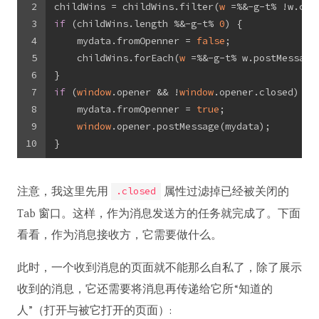
2
childWins = childWins.filter(
w
 =%&-g-t%
 !w.clo
3
if
 (childWins.length %&-g-t% 
0
) {
4
    mydata.fromOpenner = 
false
;
5
    childWins.forEach(
w
 =%&-g-t%
 w.postMessage
6
}
7
if
 (
window
.opener && !
window
.opener.closed) {
8
    mydata.fromOpenner = 
true
;
9
window
.opener.postMessage(mydata);
10
}
注意，我这里先用
属性过滤掉已经被关闭的
.closed
Tab 窗口。这样，作为消息发送方的任务就完成了。下面
看看，作为消息接收方，它需要做什么。
此时，一个收到消息的页面就不能那么自私了，除了展示
收到的消息，它还需要将消息再传递给它所“知道的
人”（打开与被它打开的页面）: