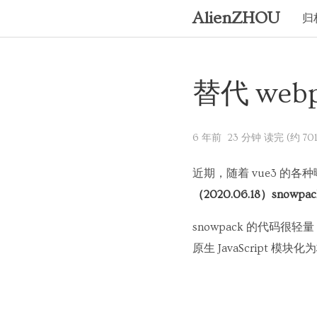
AlienZHOU
归
替代 web
6 年前
23 分钟 读完 (约 70
近期，随着 vue3 的各
（2020.06.18）snowpa
snowpack 的代码很
原生 JavaScript