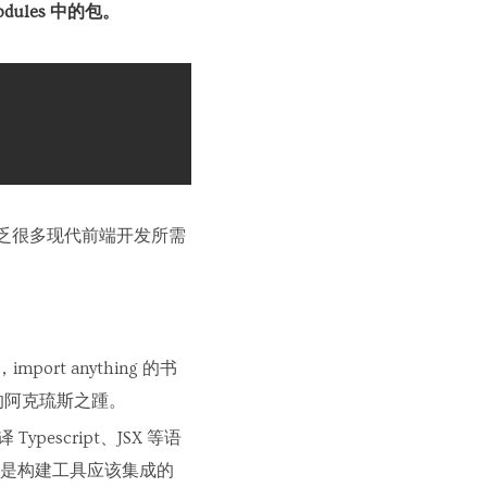
odules 中的包。
乏很多现代前端开发所需
port anything 的书
的阿克琉斯之踵。
escript、JSX 等语
是构建工具应该集成的