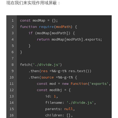
现在我们来实现作用域屏蔽：
1
const
 modMap = {};
2
function
require
(
modPath
) 
{
3
if
 (modMap[modPath]) {
4
return
 modMap[modPath].exports;
5
    }
6
}
7
8
fetch(
'./divide.js'
)
9
    .then(
res
 =%&-g-t%
 res.text())
10
    .then(
source
 =%&-g-t%
 {
11
const
 mod = 
new
Function
(
'exports'
, 
'r
12
const
 modObj = {
13
            id: 
1
,
14
            filename: 
'./divide.js'
,
15
            parents: 
null
,
16
            children: [],