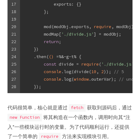
17
            exports: {}
18
        };
19
20
        mod(modObj.exports, 
require
, modObj);
21
        modMap[
'./divide.js'
] = modObj;
22
return
;
23
    })
24
    .then(
()
 =%&-g-t%
 {
25
const
 divide = 
require
(
'./divide.js'
)
26
console
.log(divide(
10
, 
2
)); 
// 5
27
console
.log(
window
.outerVar); 
// undef
28
    });
代码很简单，核心就是通过
获取到源码后，通过
fetch
将其构造在一个函数内，调用时向其“注
new Function
入”一些模块运行时的变量。为了代码顺利运行，还提供
了一个简单的
方法来实现模块引用。
require