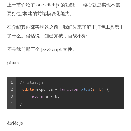
上一节介绍了 one-click.js 的功能 —— 核心就是实现不需
要打包/构建的前端模块化能力。
在介绍其内部实现这之前，我们先来了解下打包工具都干
了什么。俗话说，知己知彼，百战不殆。
还是我们那三个 JavaScript 文件。
plus.js：
1
// plus.js
2
module
.exports = 
function
plus
(
a, b
) 
{
3
return
 a + b;
4
}
divide.js：