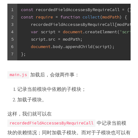
1
const
 recordedFieldAccessesByRequireCall = {};
2
const
require
 = 
function
collect
(
modPath
) 
{
3
    recordedFieldAccessesByRequireCall[modPath]
4
var
 script = 
document
.createElement(
'script
5
    script.src = modPath;
6
document
.body.appendChild(script);
7
};
加载后，会做两件事：
main.js
记录当前模块中依赖的子模块；
加载子模块。
这样，我们就可以在
中记录当前模
recordedFieldAccessesByRequireCall
块的依赖情况；同时加载子模块。而对于子模块也可以有