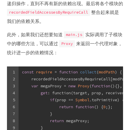
递归操作，直到不再有新的依赖出现。最后将各个模块的
整合起来就是
recordedFieldAccessesByRequireCall
我们的依赖关系。
此外，如果我们还想要知道
实际调用了子模块
main.js
中的哪些方法，可以通过
来返回一个代理对象，
Proxy
统计进一步的依赖情况：
1
const
require
 = 
function
collect
(
modPath
) 
{
2
    recordedFieldAccessesByRequireCall[modPath
3
var
 megaProxy = 
new
Proxy
(
function
(
)
{}, {
4
get
: function(target, prop, receiver) 
5
if
(prop == 
Symbol
.toPrimitive) {
6
return
function
(
) 
{
0
;};
7
            }
8
return
 megaProxy;
9
        }