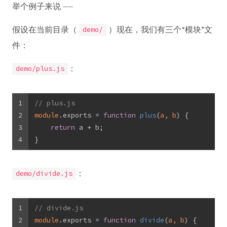
举个例子来说 ——
假设在当前目录（
）现在，我们有三个“模块”文
demo/
件：
：
demo/plus.js
1
// plus.js
2
module
.exports = 
function
plus
(
a, b
) 
{
3
return
 a + b;
4
}
：
demo/divide.js
1
// divide.js
2
module
.exports = 
function
divide
(
a, b
) 
{