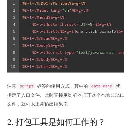
1
%&-l-t%!DOCTYPE 
html
%&-g-t%
2
%&-l-t%
html
lang
=
"en"
%&-g-t%
3
%&-l-t%
head
%&-g-t%
4
%&-l-t%
meta
charset
=
"UTF-8"
%&-g-t%
5
%&-l-t%
title
%&-g-t%
one click example
%&-l-t
6
%&-l-t%/
head
%&-g-t%
7
%&-l-t%
body
%&-g-t%
8
%&-l-t%
script
type
=
"text/javascript"
src
=
"
9
%&-l-t%/
body
%&-g-t%
10
%&-l-t%/
html
%&-g-t%
注意
标签的使用方式，其中的
就
script
data-main
指定了入口文件。此时直接用浏览器打开这个本地 HTML
文件，就可以正常输出结果 7。
2. 打包工具是如何工作的？