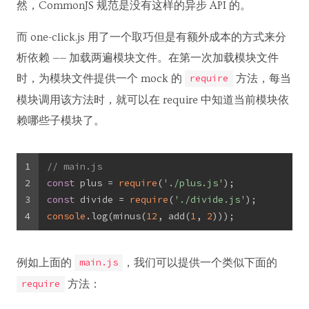
然，CommonJS 规范是没有这样的异步 API 的。
而 one-click.js 用了一个取巧但是有额外成本的方式来分
析依赖 —— 加载两遍模块文件。在第一次加载模块文件
时，为模块文件提供一个 mock 的
方法，每当
require
模块调用该方法时，就可以在 require 中知道当前模块依
赖哪些子模块了。
1
// main.js
2
const
 plus = 
require
(
'./plus.js'
);
3
const
 divide = 
require
(
'./divide.js'
);
4
console
.log(minus(
12
, add(
1
, 
2
)));
例如上面的
，我们可以提供一个类似下面的
main.js
方法：
require