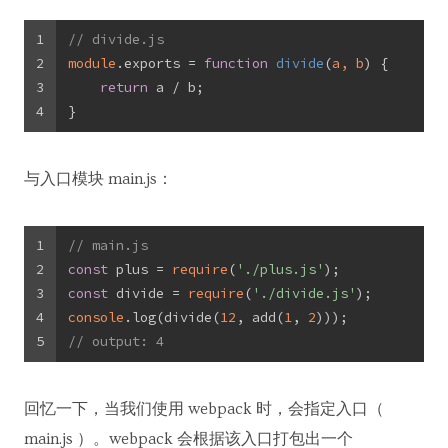
1
// divide.js
2
module
.exports = 
function
divide
(
a, b
) 
{
3
return
 a / b;
4
}
与入口模块 main.js：
1
// main.js
2
const
 plus = 
require
(
'./plus.js'
);
3
const
 divide = 
require
(
'./divide.js'
);
4
console
.log(divide(
12
, add(
1
, 
2
)));
5
// output: 4
回忆一下，当我们使用 webpack 时，会指定入口（
main.js ）。webpack 会根据该入口打包出一个