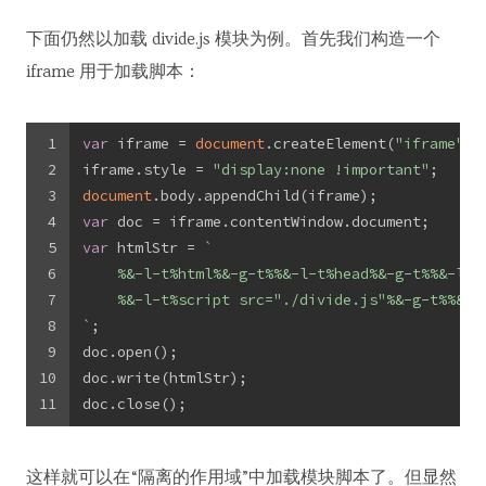
下面仍然以加载 divide.js 模块为例。首先我们构造一个
iframe 用于加载脚本：
1
var
 iframe = 
document
.createElement(
"iframe"
);
2
iframe.style = 
"display:none !important"
;
3
document
.body.appendChild(iframe);
4
var
 doc = iframe.contentWindow.document;
5
var
 htmlStr = 
`
6
    %&-l-t%html%&-g-t%%&-l-t%head%&-g-t%%&-l-t
7
    %&-l-t%script src="./divide.js"%&-g-t%%&-l
8
`
;
9
doc.open();
10
doc.write(htmlStr);
11
doc.close();
这样就可以在“隔离的作用域”中加载模块脚本了。但显然