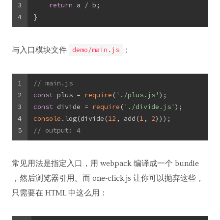
3
return
 a / b;
4
}
与入口模块文件
：
demo/main.js
1
// main.js
2
const
 plus = 
require
(
'./plus.js'
);
3
const
 divide = 
require
(
'./divide.js'
);
4
console
.log(divide(
12
, add(
1
, 
2
)));
5
// output: 4
常见用法是指定入口，用 webpack 编译成一个 bundle
，然后浏览器引用。而 one-click.js 让你可以抛弃这些，
只需要在 HTML 中这么用：