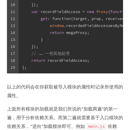
10
    });
11
var
 recordFieldAccess = 
new
Proxy
(
function
12
get
: function(target, prop, receiver) 
13
window
.recordedFieldAccessesByRequ
14
return
 megaProxy;
15
        }
16
    });
17
// …… 一些其他处理
18
return
 recordFieldAccess;
19
};
以上的代码会在你获取被导入模块的属性时记录所使用的
属性。
上面所有模块的加载就是我们所说的“加载两遍”的第一
遍，用于分析依赖关系。而第二遍就需要基于入口模块的
依赖关系，“逆向”加载模块即可。例如
依赖
main.js