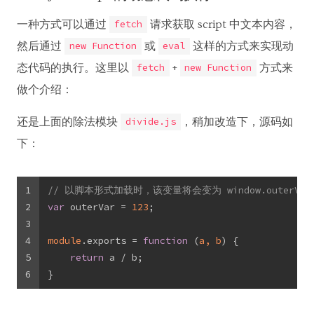
一种方式可以通过
请求获取 script 中文本内容，
fetch
然后通过
或
这样的方式来实现动
new Function
eval
态代码的执行。这里以
+
方式来
fetch
new Function
做个介绍：
还是上面的除法模块
，稍加改造下，源码如
divide.js
下：
1
// 以脚本形式加载时，该变量将会变为 window.outerV
2
var
 outerVar = 
123
;
3
4
module
.exports = 
function
 (
a, b
) 
{
5
return
 a / b;
6
}