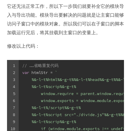
它还无法正常工作，所以下一步我们就要补全它的模块导
入与导出功能。模块导出要解决的问题就是让主窗口能够
访问子窗口中的模块对象。所以我们可以在子窗口的脚本
加载运行完后，将其挂载到主窗口的变量上。
修改以上代码：
1
// ……省略重复代码
2
var
 htmlStr = 
`
3
    %&-l-t%html%&-g-t%%&-l-t%head%&-g-t%%&-l-t
4
    %&-l-t%scrip%&-g-t%
5
        window.require = parent.window.require
6
        window.exports = window.module.exports
7
    %&-l-t%/script%&-g-t%
8
    %&-l-t%script src="./divide.js"%&-g-t%%&-l
9
    %&-l-t%scrip%&-g-t%
10
        if (window.module.exports !== undefine