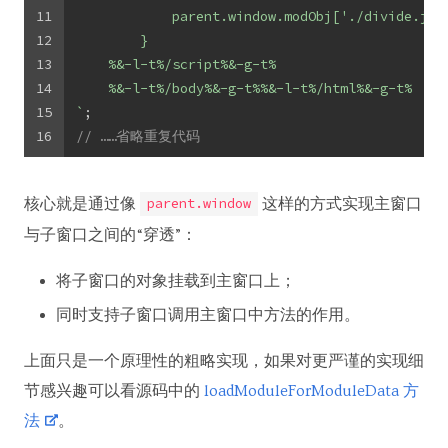
11
            parent.window.modObj['./divide.js'
12
        }
13
    %&-l-t%/script%&-g-t%
14
    %&-l-t%/body%&-g-t%%&-l-t%/html%&-g-t%
15
`
;
16
// ……省略重复代码
核心就是通过像
这样的方式实现主窗口
parent.window
与子窗口之间的“穿透”：
将子窗口的对象挂载到主窗口上；
同时支持子窗口调用主窗口中方法的作用。
上面只是一个原理性的粗略实现，如果对更严谨的实现细
节感兴趣可以看源码中的
loadModuleForModuleData 方
法
。